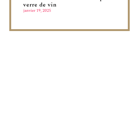
verre de vin
janvier 19, 2025
LES MOIS DU VIN
Partager est l’un des plus grands plaisirs de la vie. La
moitié du plaisir d’acheter et de conserver une
bouteille de bon vin consiste à l’ouvrir en présence de
vos amis ou des membres de votre famille et à
regarder le visage de chacun s’illuminer lorsqu’il la