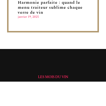
Harmonie parfaite : quand le
menu traiteur sublime chaque
verre de vin
janvier 19, 2025
LES MOIS DU VIN
Partager est l’un des plus grands plaisirs de la vie. La
moitié du plaisir d’acheter et de conserver une
bouteille de bon vin consiste à l’ouvrir en présence de
vos amis ou des membres de votre famille et à